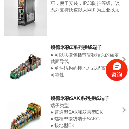
巧，便于安装，IP30防护等级。该
系列支持快速以太网并为工业以太
网提供了一种经济适用的解决方
案。
魏德米勒Z系列接线端子
● 可以联接包括带管状端头的额定
截面导线
● 单件结构的接地方式提高了机电
可靠性
● TOP连接技术(上方进线)，方
便、快捷、清晰
● 2-10联的插入式联络组件节约时
魏德米勒SAK系列接线端子
间
端子类型：
● 带有测试孔
● 普通型SAK和双层型DK
● Wemid 的绝缘材料，阻燃级别
● 螺栓型接线端子SAKG
V0，不含有害物质
● 接地型EK
● Z 系列组合型端子的弹片由不锈