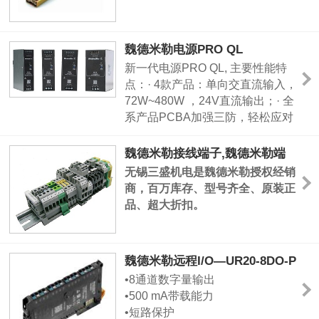
● 开关型SAKR
钢一次成型，钢保证压紧力，铜导
● 熔断器型ASK 1和SAKS
电片保证导电
● 传感器执行器型DLI/DLA
● 接线端子上宽敞的开口，方便了
魏德米勒电源PRO QL
● 小型接线端子 AKZ
带管状端头的导线的连接
新一代电源PRO QL, 主要性能特
● 新型SAK系列接线端子
点：· 4款产品：单向交直流输入，
72W~480W ，24V直流输出；· 全
系产品PCBA加强三防，轻松应对
严苛环境；· 高效能＆绿色电源：
效率可高达94%，低空载功耗
魏德米勒接线端子,魏德米勒端
<1W;· 宽温度及输入电压范
子,接线端子型号
无锡三盛机电是魏德米勒授权经销
围：-30°C…+70°C；90～２６４
商，百万库存、型号齐全、原装正
Ｖａｃ；· 完善的产品保护设计：
品、超大折扣。
魏德米勒远程I/O—UR20-8DO-P
数字量输出模块
•8通道数字量输出
•500 mA带载能力
•短路保护