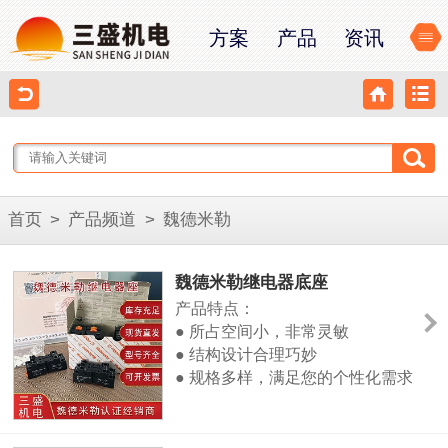
方案
产品
资讯
首页
>
产品频道
>
魏德米勒
魏德米勒继电器底座
产品特点：
● 所占空间小，非常灵敏
● 结构设计合理巧妙
● 规格多样，满足您的个性化需求
● 拥有TUV、UL、CE等国际 认证
● 材质绿色环保，符合ROHS环保
标准