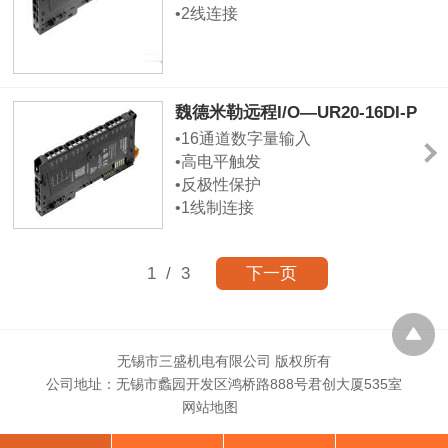
•2线连接
•高电平输出
•支持DC-13负载
•兼容IEC 61131-2
魏德米勒远程I/O—UR20-16DI-P
数字量输入模块
•16通道数字量输入
•高电平触发
•反极性保护
•1线制连接
•3 ms输入滤波
•Type 1和3，基于IEC61131-2
1
/ 3
下一页
无锡市三盛机电有限公司 版权所有
公司地址：无锡市蠡园开发区鸿桥路888号君创大厦535室
网站地图