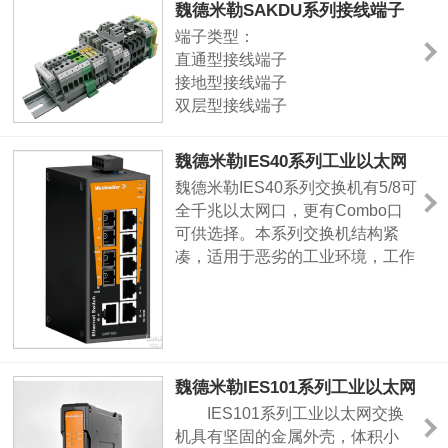
魏德米勒SAKDU系列接线端子
端子类型：
直通型接线端子
接地型接线端子
双层型接线端子
开关型接线端子
熔断器型接线端子
魏德米勒IES40系列工业以太网
电流测试型接线端子
交换机
魏德米勒IES40系列交换机有5/8可
全千兆以太网口，更有Combo口
可供选择。本系列交换机结构紧
凑，适用于恶劣的工业环境，工作
温度范围高达-40 ˚C~+85 ˚C，防
护等级IP40。冗余电源设计增强了
设备的可靠性。
魏德米勒IES101系列工业以太网
交换机
IES101系列工业以太网交换
机具有坚固的金属外壳，体积小